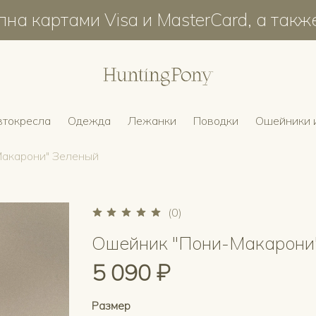
на картами Visa и MasterCard, а такж
втокресла
Одежда
Лежанки
Поводки
Ошейники 
акарони" Зеленый
(0)
Ошейник "Пони-Макарони
5 090 ₽
Размер