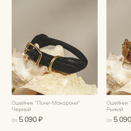
Ошейник "Пони-Макарони"
Ошейник 
Черный
Рыжий
5 090 ₽
5 090
От
От