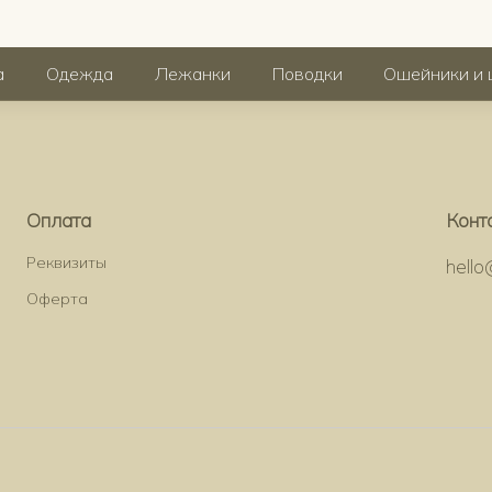
а
Одежда
Лежанки
Поводки
Ошейники и 
Оплата
Конт
Реквизиты
hell
Оферта