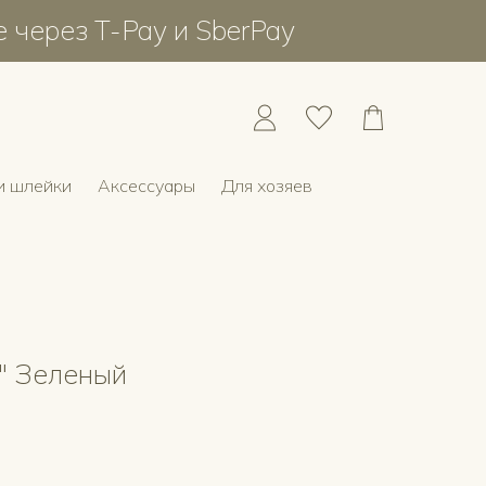
е через T-Pay и SberPay
и шлейки
Аксессуары
Для хозяев
" Зеленый