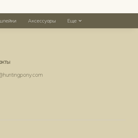
шлейки
Аксессуары
Еще
акты
o@huntingpony.com