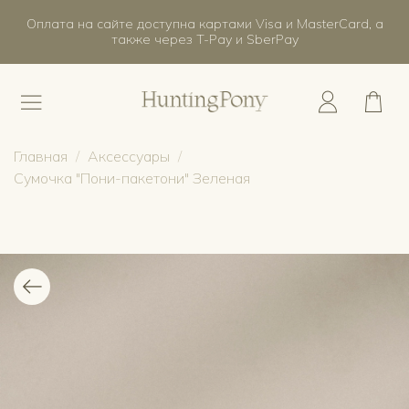
Оплата на сайте доступна картами Visa и MasterCard, а
также через T-Pay и SberPay
Главная
Аксессуары
Сумочка "Пони-пакетони" Зеленая