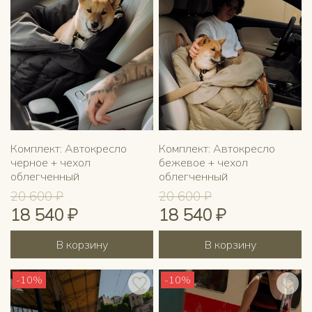
Комплект: Автокресло
Комплект: Автокресло
черное + чехол
бежевое + чехол
облегченный
облегченный
20 600 ₽
20 600 ₽
18 540 ₽
18 540 ₽
В корзину
В корзину
-10%
-10%