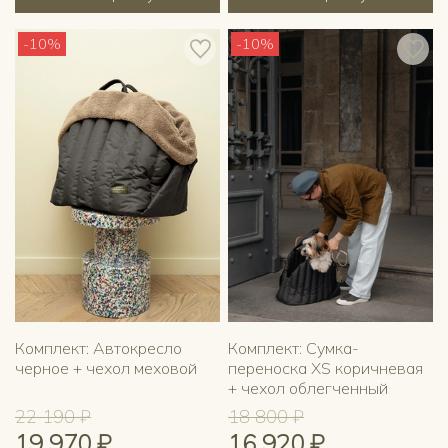
-10%
-10%
Комплект: Автокресло
Комплект: Сумка-
черное + чехол меховой
переноска XS коричневая
+ чехол облегченный
22 190 ₽
18 800 ₽
19 970 ₽
16 920 ₽