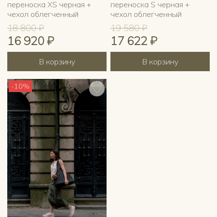
переноска XS черная +
переноска S черная +
чехол облегченный
чехол облегченный
18 800 ₽
19 580 ₽
16 920 ₽
17 622 ₽
В корзину
В корзину
-10%