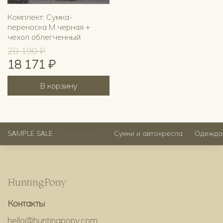
Комплект: Сумка-
переноска M черная +
чехол облегченный
20 190 ₽
18 171 ₽
В корзину
SAMPLE SALE
Комплекты
Сумки и автокресла
Одежда
Контакты
hello@huntingpony.com