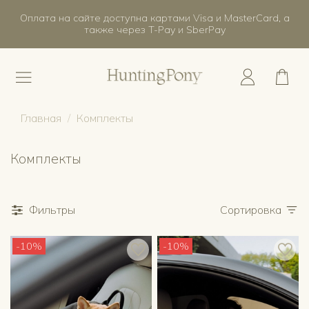
Оплата на сайте доступна картами Visa и MasterCard, а
также через T-Pay и SberPay
Главная
Комплекты
Комплекты
Фильтры
Сортировка
-10%
-10%