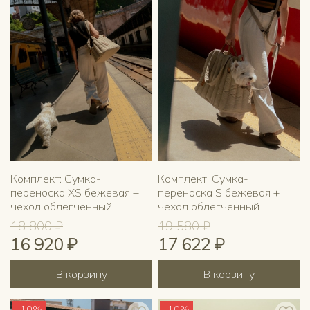
Комплект: Сумка-
Комплект: Сумка-
переноска XS бежевая +
переноска S бежевая +
чехол облегченный
чехол облегченный
18 800 ₽
19 580 ₽
16 920 ₽
17 622 ₽
В корзину
В корзину
-10%
-10%