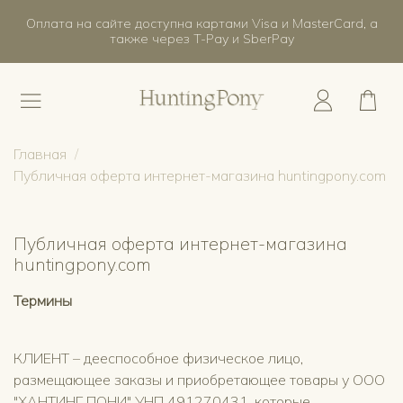
Оплата на сайте доступна картами Visa и MasterCard, а
также через T-Pay и SberPay
Главная
Публичная оферта интернет-магазина huntingpony.com
Публичная оферта интернет-магазина
huntingpony.com
Термины
КЛИЕНТ – дееспособное физическое лицо,
размещающее заказы и приобретающее товары у ООО
"ХАНТИНГ ПОНИ" УНП 491270431, которые