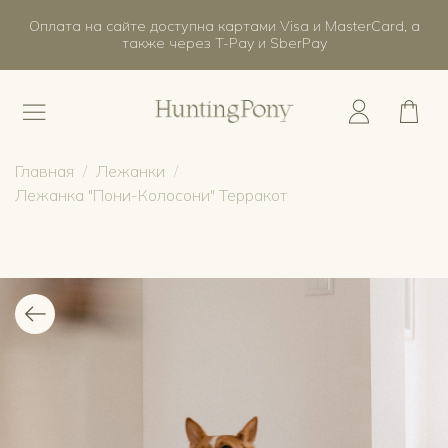
Оплата на сайте доступна картами Visa и MasterCard, а
также через T-Pay и SberPay
Главная
Лежанки
Лежанка "Пони-Колосони" Терракот