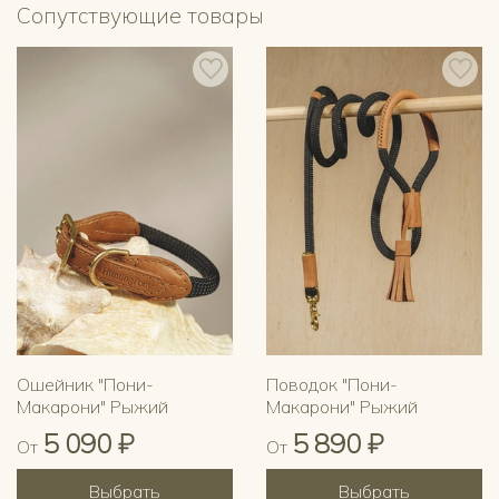
Сопутствующие товары
Ошейник "Пони-
Поводок "Пони-
Макарони" Рыжий
Макарони" Рыжий
5 090 ₽
5 890 ₽
От
От
Выбрать
Выбрать