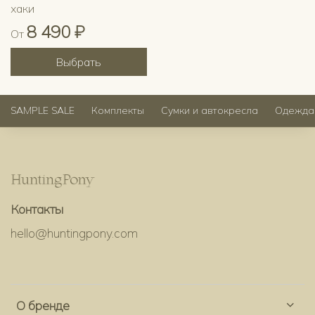
хаки
8 490 ₽
От
Выбрать
SAMPLE SALE
Комплекты
Сумки и автокресла
Одежда
Контакты
hello@huntingpony.com
О бренде