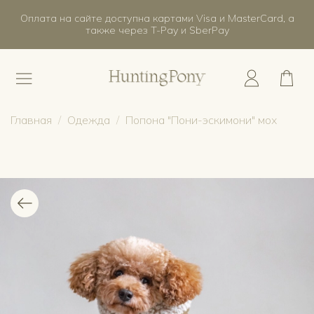
Оплата на сайте доступна картами Visa и MasterCard, а
также через T-Pay и SberPay
Главная
Одежда
Попона "Пони-эскимони" мох