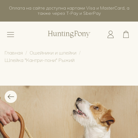
Оплата на сайте доступна картами Visa и MasterCard, а
также через T-Pay и SberPay
Главная
Ошейники и шлейки
Шлейка "Кантри-пони" Рыжий