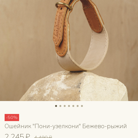
-50%
Ошейник "Пони-узелкони" Бежево-рыжий
2 245 ₽
4 490 ₽