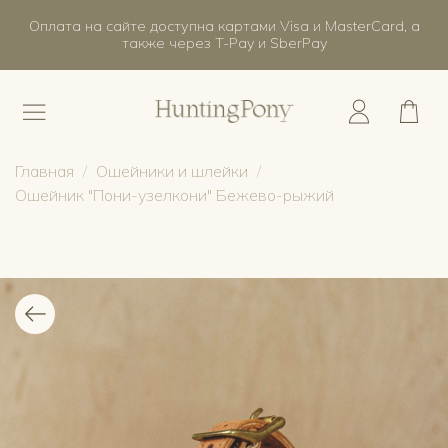
Оплата на сайте доступна картами Visa и MasterCard, а
также через T-Pay и SberPay
Главная
Ошейники и шлейки
Ошейник "Пони-узелкони" Бежево-рыжий