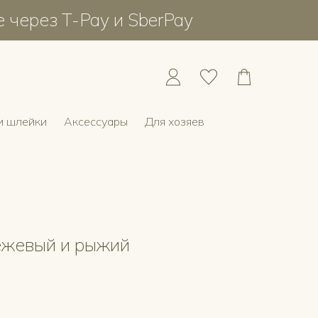
е через T-Pay и SberPay
и шлейки
Аксессуары
Для хозяев
ежевый и рыжий