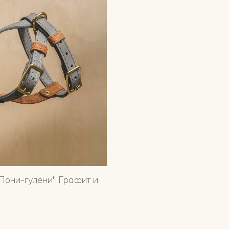
Пони-гулёни" Графит и