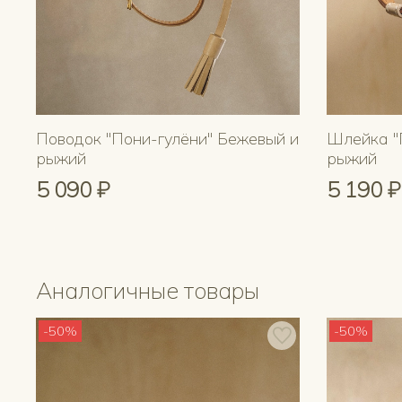
Поводок "Пони-гулёни" Бежевый и
Шлейка "
рыжий
рыжий
5 090 ₽
5 190 ₽
Аналогичные товары
-50%
-50%