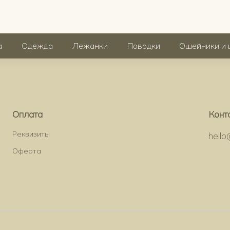
а
Одежда
Лежанки
Поводки
Ошейники и 
Оплата
Конт
Реквизиты
hell
Оферта