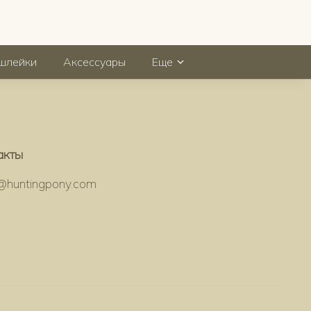
шлейки
Аксессуары
Еще
акты
o@huntingpony.com