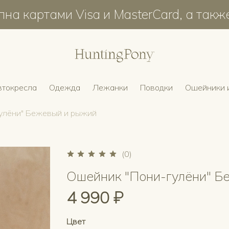
на картами Visa и MasterCard, а такж
втокресла
Одежда
Лежанки
Поводки
Ошейники 
улёни" Бежевый и рыжий
(0)
Ошейник "Пони-гулёни" Б
4 990 ₽
Цвет