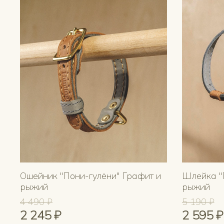
Ошейник "Пони-гулёни" Графит и
Шлейка "
рыжий
рыжий
4 490 ₽
5 190 ₽
2 245 ₽
2 595 ₽